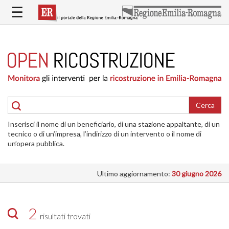
Salta
☰
al
contenuto
principale
HOME
RICOSTRUZIONE
PUBBLICA
RICOSTRUZIONE
DELLE
Cerca
ABITAZIONI
Inserisci il nome di un beneficiario, di una stazione appaltante, di un
RICOSTRUZIONE
tecnico o di un’impresa, l’indirizzo di un intervento o il nome di
ATTIVITÀ
un’opera pubblica.
PRODUTTIVE
Ultimo aggiornamento:
30 giugno 2026
ALTRI
INTERVENTI
DOVE
2
risultati trovati
SI
INTERVIENE