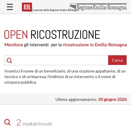
Salta
☰
al
contenuto
principale
HOME
RICOSTRUZIONE
PUBBLICA
RICOSTRUZIONE
DELLE
Cerca
ABITAZIONI
Inserisci il nome di un beneficiario, di una stazione appaltante, di un
RICOSTRUZIONE
tecnico o di un’impresa, l’indirizzo di un intervento o il nome di
ATTIVITÀ
un’opera pubblica.
PRODUTTIVE
Ultimo aggiornamento:
30 giugno 2026
ALTRI
INTERVENTI
DOVE
2
risultati trovati
SI
INTERVIENE