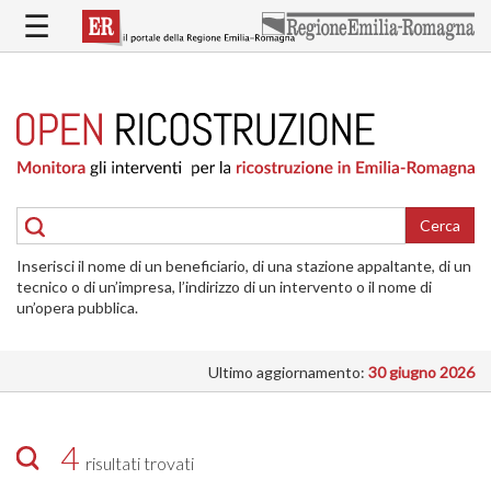
Salta
☰
al
contenuto
principale
HOME
RICOSTRUZIONE
PUBBLICA
RICOSTRUZIONE
DELLE
Cerca
ABITAZIONI
Inserisci il nome di un beneficiario, di una stazione appaltante, di un
RICOSTRUZIONE
tecnico o di un’impresa, l’indirizzo di un intervento o il nome di
ATTIVITÀ
un’opera pubblica.
PRODUTTIVE
Ultimo aggiornamento:
30 giugno 2026
ALTRI
INTERVENTI
DOVE
4
risultati trovati
SI
INTERVIENE