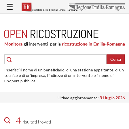
Salta
☰
al
contenuto
principale
HOME
RICOSTRUZIONE
PUBBLICA
RICOSTRUZIONE
DELLE
Cerca
ABITAZIONI
Inserisci il nome di un beneficiario, di una stazione appaltante, di un
RICOSTRUZIONE
tecnico o di un’impresa, l’indirizzo di un intervento o il nome di
ATTIVITÀ
un’opera pubblica.
PRODUTTIVE
Ultimo aggiornamento:
31 luglio 2026
ALTRI
INTERVENTI
DOVE
4
risultati trovati
SI
INTERVIENE