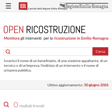
Salta
☰
al
contenuto
principale
HOME
RICOSTRUZIONE
PUBBLICA
RICOSTRUZIONE
DELLE
Cerca
ABITAZIONI
Inserisci il nome di un beneficiario, di una stazione appaltante, di un
RICOSTRUZIONE
tecnico o di un’impresa, l’indirizzo di un intervento o il nome di
ATTIVITÀ
un’opera pubblica.
PRODUTTIVE
Ultimo aggiornamento:
30 giugno 2026
ALTRI
INTERVENTI
DOVE
0
risultati trovati
SI
INTERVIENE