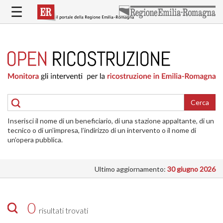
Salta
☰
al
contenuto
principale
HOME
RICOSTRUZIONE
PUBBLICA
RICOSTRUZIONE
DELLE
Cerca
ABITAZIONI
Inserisci il nome di un beneficiario, di una stazione appaltante, di un
RICOSTRUZIONE
tecnico o di un’impresa, l’indirizzo di un intervento o il nome di
ATTIVITÀ
un’opera pubblica.
PRODUTTIVE
Ultimo aggiornamento:
30 giugno 2026
ALTRI
INTERVENTI
DOVE
0
risultati trovati
SI
INTERVIENE