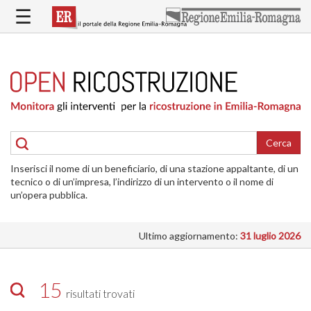
Salta
☰
al
contenuto
principale
HOME
RICOSTRUZIONE
PUBBLICA
RICOSTRUZIONE
DELLE
Cerca
ABITAZIONI
Inserisci il nome di un beneficiario, di una stazione appaltante, di un
RICOSTRUZIONE
tecnico o di un’impresa, l’indirizzo di un intervento o il nome di
ATTIVITÀ
un’opera pubblica.
PRODUTTIVE
Ultimo aggiornamento:
31 luglio 2026
ALTRI
INTERVENTI
DOVE
15
risultati trovati
SI
INTERVIENE