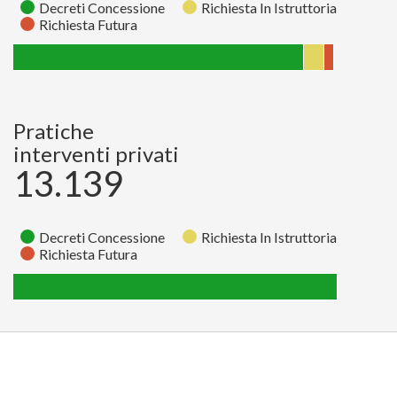
Decreti Concessione
Richiesta In Istruttoria
Richiesta Futura
Richiesta
Richiesta
Decreti
Stato
In
Futura
Concessione
Istruttoria
Pratiche
Pratiche
65
138
1962
interventi privati
13.139
Decreti Concessione
Richiesta In Istruttoria
Richiesta Futura
Richiesta
Richiesta
Decreti
Stato
In
Futura
Concessione
Istruttoria
Pratiche
0
0
13139