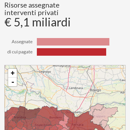
di cui
Risorse assegnate
784200900.07
pagate
interventi privati
€ 5,1 miliardi
Assegnate
di cui pagate
Stato
Valore
Assegnate
5079914198.74
di cui
+
4867753790.60
pagate
-