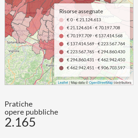
Risorse assegnate
€ 0 - € 21.124.613
€ 21.124.614 - € 70.197.708
€ 70.197.709 - € 137.414.568
€ 137.414.569 - € 223.567.764
€ 223.567.765 - € 294.860.430
€ 294.860.431 - € 462.942.450
€ 462.942.451 - € 906.703.597
Leaflet
| Map data ©
OpenStreetMap
contributors
Pratiche
opere pubbliche
2.165