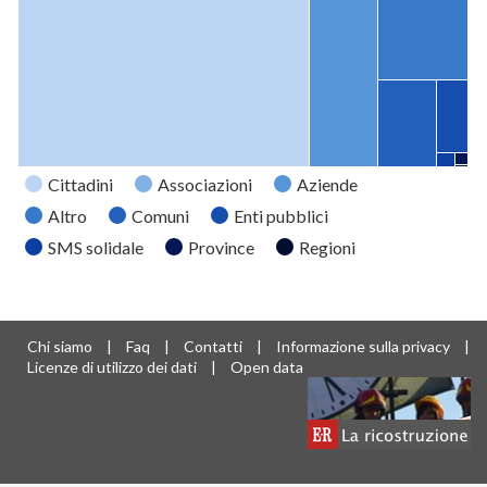
Cittadini
Associazioni
Aziende
Altro
Comuni
Enti pubblici
SMS solidale
Province
Regioni
Tipo
Valore
Cittadini
12009
Associazioni
2706
Chi siamo
|
Faq
|
Contatti
|
Informazione sulla privacy
|
Aziende
1668
Licenze di utilizzo dei dati
|
Open data
Altro
1125
Comuni
701
Enti pubblici
313
SMS
37
solidale
Province
21