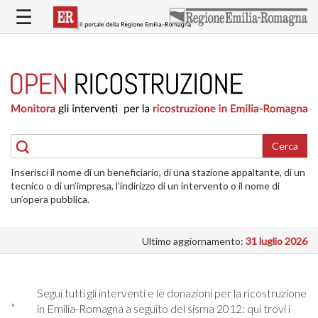
Salta
☰
al
contenuto
principale
HOME
RICOSTRUZIONE
PUBBLICA
RICOSTRUZIONE
DELLE
Cerca
ABITAZIONI
Inserisci il nome di un beneficiario, di una stazione appaltante, di un
RICOSTRUZIONE
tecnico o di un’impresa, l’indirizzo di un intervento o il nome di
ATTIVITÀ
un’opera pubblica.
PRODUTTIVE
Ultimo aggiornamento:
31 luglio 2026
ALTRI
INTERVENTI
DOVE
Segui tutti gli interventi e le donazioni per la ricostruzione
SI
in Emilia-Romagna a seguito del sisma 2012: qui trovi i
INTERVIENE