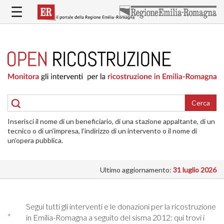
Salta
☰
al
contenuto
principale
HOME
RICOSTRUZIONE
PUBBLICA
RICOSTRUZIONE
DELLE
Cerca
ABITAZIONI
Inserisci il nome di un beneficiario, di una stazione appaltante, di un
RICOSTRUZIONE
tecnico o di un’impresa, l’indirizzo di un intervento o il nome di
ATTIVITÀ
un’opera pubblica.
PRODUTTIVE
Ultimo aggiornamento:
31 luglio 2026
ALTRI
INTERVENTI
DOVE
Segui tutti gli interventi e le donazioni per la ricostruzione
SI
in Emilia-Romagna a seguito del sisma 2012: qui trovi i
INTERVIENE