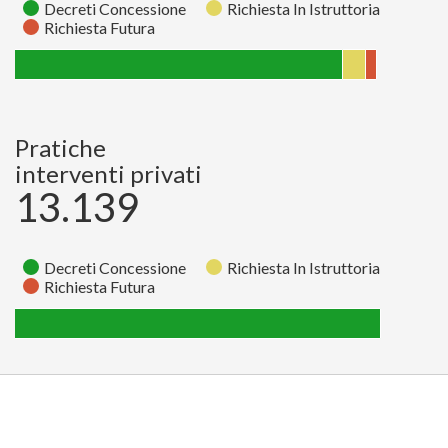
Decreti Concessione
Richiesta In Istruttoria
Richiesta Futura
Richiesta
Richiesta
Decreti
Stato
In
Futura
Concessione
Istruttoria
Pratiche
Pratiche
65
138
1962
interventi privati
13.139
Decreti Concessione
Richiesta In Istruttoria
Richiesta Futura
Richiesta
Richiesta
Decreti
Stato
In
Futura
Concessione
Istruttoria
Pratiche
0
0
13139