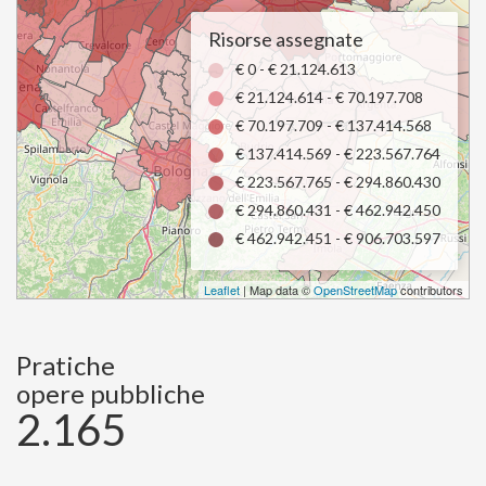
Risorse assegnate
€ 0 - € 21.124.613
€ 21.124.614 - € 70.197.708
€ 70.197.709 - € 137.414.568
€ 137.414.569 - € 223.567.764
€ 223.567.765 - € 294.860.430
€ 294.860.431 - € 462.942.450
€ 462.942.451 - € 906.703.597
Leaflet
| Map data ©
OpenStreetMap
contributors
Pratiche
opere pubbliche
2.165