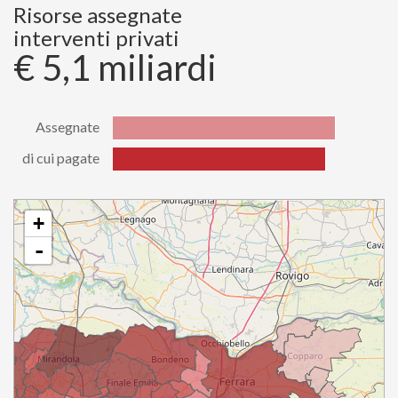
di cui
Risorse assegnate
784200900.07
pagate
interventi privati
€ 5,1 miliardi
Assegnate
di cui pagate
Stato
Valore
Assegnate
5079914198.74
di cui
+
4867753790.60
pagate
-