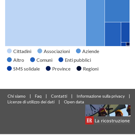
Cittadini
Associazioni
Aziende
Altro
Comuni
Enti pubblici
SMS solidale
Province
Regioni
Tipo
Valore
Cittadini
12009
Associazioni
2706
Chi siamo
|
Faq
|
Contatti
|
Informazione sulla privacy
|
Aziende
1668
Licenze di utilizzo dei dati
|
Open data
Altro
1125
Comuni
701
Enti pubblici
313
SMS
37
solidale
Province
21