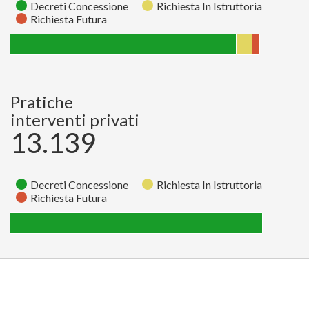
Decreti Concessione
Richiesta In Istruttoria
Richiesta Futura
Richiesta
Richiesta
Decreti
Stato
In
Futura
Concessione
Istruttoria
Pratiche
Pratiche
65
138
1962
interventi privati
13.139
Decreti Concessione
Richiesta In Istruttoria
Richiesta Futura
Richiesta
Richiesta
Decreti
Stato
In
Futura
Concessione
Istruttoria
Pratiche
0
0
13139