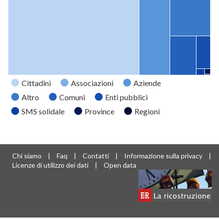
Cittadini
Associazioni
Aziende
Altro
Comuni
Enti pubblici
SMS solidale
Province
Regioni
Tipo
Valore
Cittadini
12009
Associazioni
2706
Chi siamo
|
Faq
|
Contatti
|
Informazione sulla privacy
|
Aziende
1668
Licenze di utilizzo dei dati
|
Open data
Altro
1125
Comuni
701
Enti pubblici
313
SMS
37
solidale
Province
21