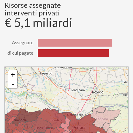
di cui
Risorse assegnate
784200900.07
pagate
interventi privati
€ 5,1 miliardi
Assegnate
di cui pagate
Stato
Valore
Assegnate
5079914198.74
di cui
+
4867753790.60
pagate
-