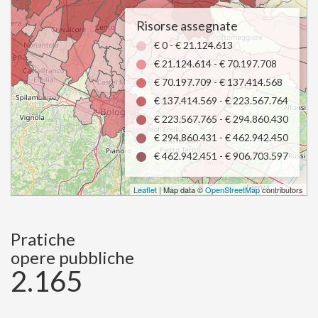
Risorse assegnate
€ 0 - € 21.124.613
€ 21.124.614 - € 70.197.708
€ 70.197.709 - € 137.414.568
€ 137.414.569 - € 223.567.764
€ 223.567.765 - € 294.860.430
€ 294.860.431 - € 462.942.450
€ 462.942.451 - € 906.703.597
Leaflet
| Map data ©
OpenStreetMap
contributors
Pratiche
opere pubbliche
2.165