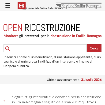
Salta
☰
al
contenuto
principale
HOME
RICOSTRUZIONE
PUBBLICA
RICOSTRUZIONE
DELLE
Cerca
ABITAZIONI
Inserisci il nome di un beneficiario, di una stazione appaltante, di un
RICOSTRUZIONE
tecnico o di un’impresa, l’indirizzo di un intervento o il nome di
ATTIVITÀ
un’opera pubblica.
PRODUTTIVE
Ultimo aggiornamento:
31 luglio 2026
ALTRI
INTERVENTI
DOVE
Segui tutti gli interventi e le donazioni per la ricostruzione
SI
in Emilia-Romagna a seguito del sisma 2012: qui trovi i
INTERVIENE