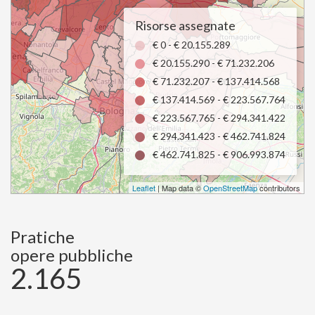
Risorse assegnate
€ 0 - € 20.155.289
€ 20.155.290 - € 71.232.206
€ 71.232.207 - € 137.414.568
€ 137.414.569 - € 223.567.764
€ 223.567.765 - € 294.341.422
€ 294.341.423 - € 462.741.824
€ 462.741.825 - € 906.993.874
Leaflet
| Map data ©
OpenStreetMap
contributors
Pratiche
opere pubbliche
2.165