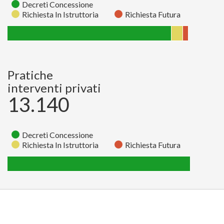
Decreti Concessione
Richiesta In Istruttoria
Richiesta Futura
Richiesta
Richiesta
Decreti
Stato
In
Futura
Concessione
Istruttoria
Pratiche
Pratiche
65
139
1961
interventi privati
13.140
Decreti Concessione
Richiesta In Istruttoria
Richiesta Futura
Richiesta
Richiesta
Decreti
Stato
In
Futura
Concessione
Istruttoria
Pratiche
0
0
13140