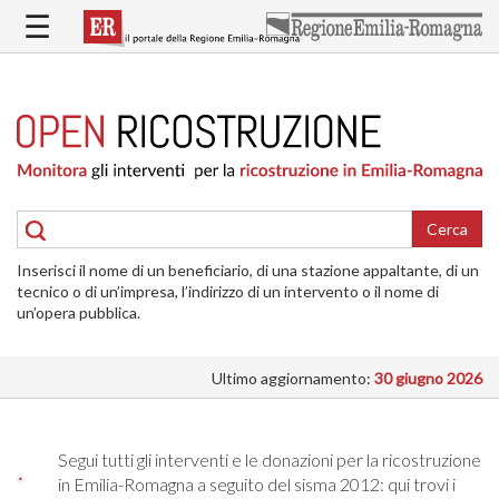
Salta
☰
al
contenuto
principale
HOME
RICOSTRUZIONE
PUBBLICA
RICOSTRUZIONE
DELLE
Cerca
ABITAZIONI
Inserisci il nome di un beneficiario, di una stazione appaltante, di un
RICOSTRUZIONE
tecnico o di un’impresa, l’indirizzo di un intervento o il nome di
ATTIVITÀ
un’opera pubblica.
PRODUTTIVE
Ultimo aggiornamento:
30 giugno 2026
ALTRI
INTERVENTI
DOVE
Segui tutti gli interventi e le donazioni per la ricostruzione
SI
in Emilia-Romagna a seguito del sisma 2012: qui trovi i
INTERVIENE