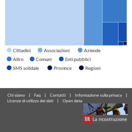
Cittadini
Associazioni
Aziende
Altro
Comuni
Enti pubblici
SMS solidale
Province
Regioni
Tipo
Valore
Cittadini
12009
Associazioni
2706
Chi siamo
|
Faq
|
Contatti
|
Informazione sulla privacy
|
Aziende
1668
Licenze di utilizzo dei dati
|
Open data
Altro
1125
Comuni
701
Enti pubblici
313
SMS
37
solidale