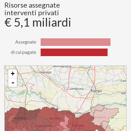
di cui
Risorse assegnate
779802437.92
pagate
interventi privati
€ 5,1 miliardi
Assegnate
di cui pagate
Stato
Valore
Assegnate
5080136687.21
di cui
+
4863099868.05
pagate
-