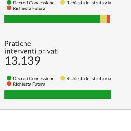
Decreti Concessione
Richiesta In Istruttoria
Richiesta Futura
Richiesta
Richiesta
Decreti
Stato
In
Futura
Concessione
Istruttoria
Pratiche
Pratiche
65
138
1962
interventi privati
13.139
Decreti Concessione
Richiesta In Istruttoria
Richiesta Futura
Richiesta
Richiesta
Decreti
Stato
In
Futura
Concessione
Istruttoria
Pratiche
0
0
13139