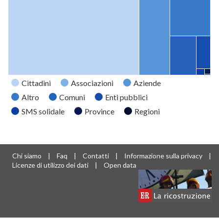
Cittadini
Associazioni
Aziende
Altro
Comuni
Enti pubblici
SMS solidale
Province
Regioni
Tipo
Valore
Cittadini
12009
Associazioni
2706
Chi siamo
|
Faq
|
Contatti
|
Informazione sulla privacy
|
Aziende
1668
Licenze di utilizzo dei dati
|
Open data
Altro
1125
Comuni
701
Enti pubblici
313
SMS
37
solidale
Province
21