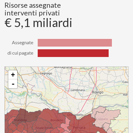
di cui
Risorse assegnate
784200900.07
pagate
interventi privati
€ 5,1 miliardi
Assegnate
di cui pagate
Stato
Valore
Assegnate
5079914198.74
di cui
+
4867753790.60
pagate
-