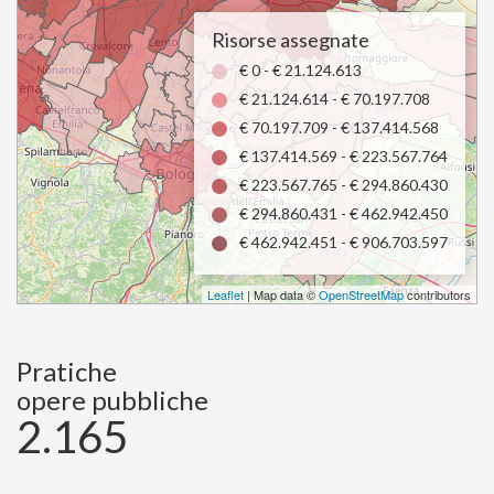
Risorse assegnate
€ 0 - € 21.124.613
€ 21.124.614 - € 70.197.708
€ 70.197.709 - € 137.414.568
€ 137.414.569 - € 223.567.764
€ 223.567.765 - € 294.860.430
€ 294.860.431 - € 462.942.450
€ 462.942.451 - € 906.703.597
Leaflet
| Map data ©
OpenStreetMap
contributors
Pratiche
opere pubbliche
2.165