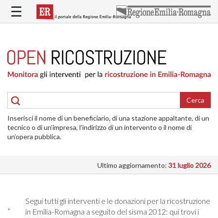
Salta
☰
al
contenuto
principale
HOME
RICOSTRUZIONE
PUBBLICA
RICOSTRUZIONE
DELLE
Cerca
ABITAZIONI
Inserisci il nome di un beneficiario, di una stazione appaltante, di un
RICOSTRUZIONE
tecnico o di un’impresa, l’indirizzo di un intervento o il nome di
ATTIVITÀ
un’opera pubblica.
PRODUTTIVE
Ultimo aggiornamento:
31 luglio 2026
ALTRI
INTERVENTI
DOVE
Segui tutti gli interventi e le donazioni per la ricostruzione
SI
in Emilia-Romagna a seguito del sisma 2012: qui trovi i
INTERVIENE