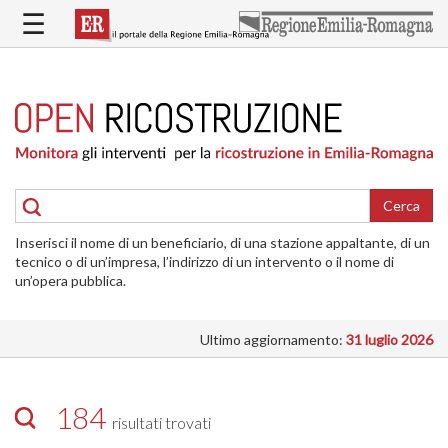
Salta
☰
al
contenuto
principale
HOME
RICOSTRUZIONE
PUBBLICA
RICOSTRUZIONE
DELLE
Cerca
ABITAZIONI
Inserisci il nome di un beneficiario, di una stazione appaltante, di un
RICOSTRUZIONE
tecnico o di un’impresa, l’indirizzo di un intervento o il nome di
ATTIVITÀ
un’opera pubblica.
PRODUTTIVE
Ultimo aggiornamento:
31 luglio 2026
ALTRI
INTERVENTI
DOVE
184
risultati trovati
SI
INTERVIENE