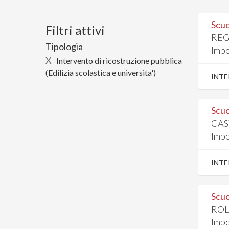
Scuo
Filtri attivi
REG
Tipologia
Impo
X
Intervento di ricostruzione pubblica
(Edilizia scolastica e universita')
INTE
Scuo
CAS
Impo
INTE
Scuo
ROL
Impo