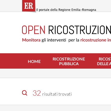
Salta
al
contenuto
principale
HOME
RICOSTRUZIONE
PUBBLICA
RICOSTRUZIONE
DELLE
ABITAZIONI
RICOSTRUZIONE
RICOS
HOME
PUBBLICA
DELLE 
RICOSTRUZIONE
ATTIVITÀ
PRODUTTIVE
ALTRI
INTERVENTI
32
risultati trovati
DOVE
SI
INTERVIENE