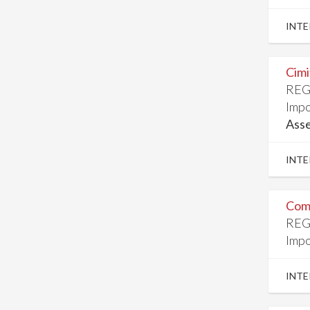
INTE
Cimi
REG
Impo
Ass
INTE
Comp
REG
Impo
INTE