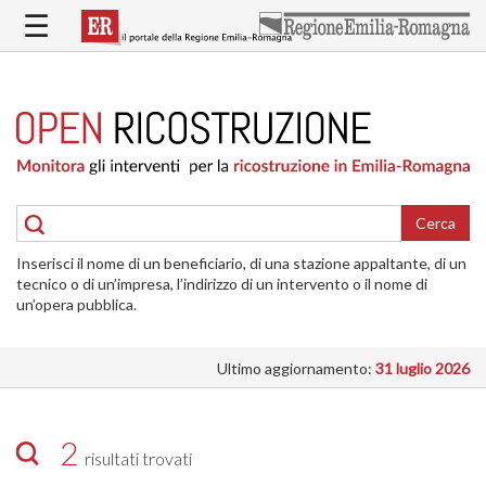
Salta
☰
al
contenuto
principale
HOME
RICOSTRUZIONE
PUBBLICA
RICOSTRUZIONE
DELLE
Cerca
ABITAZIONI
Inserisci il nome di un beneficiario, di una stazione appaltante, di un
RICOSTRUZIONE
tecnico o di un’impresa, l’indirizzo di un intervento o il nome di
ATTIVITÀ
un’opera pubblica.
PRODUTTIVE
Ultimo aggiornamento:
31 luglio 2026
ALTRI
INTERVENTI
DOVE
2
risultati trovati
SI
INTERVIENE