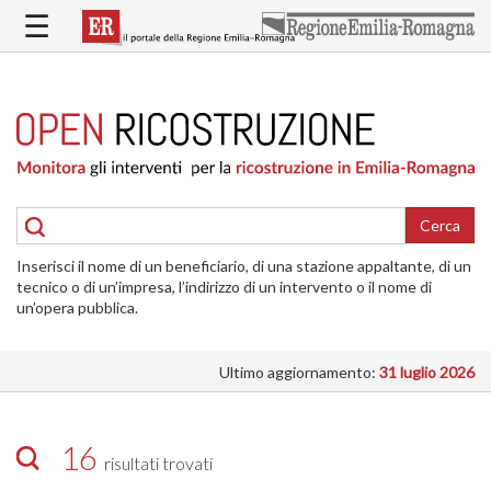
Salta
☰
al
contenuto
principale
HOME
RICOSTRUZIONE
PUBBLICA
RICOSTRUZIONE
DELLE
Cerca
ABITAZIONI
Inserisci il nome di un beneficiario, di una stazione appaltante, di un
RICOSTRUZIONE
tecnico o di un’impresa, l’indirizzo di un intervento o il nome di
ATTIVITÀ
un’opera pubblica.
PRODUTTIVE
Ultimo aggiornamento:
31 luglio 2026
ALTRI
INTERVENTI
DOVE
16
risultati trovati
SI
INTERVIENE