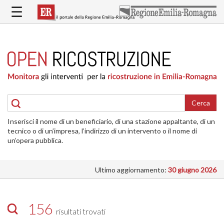
Salta
☰
al
contenuto
principale
HOME
RICOSTRUZIONE
PUBBLICA
RICOSTRUZIONE
DELLE
Cerca
ABITAZIONI
Inserisci il nome di un beneficiario, di una stazione appaltante, di un
RICOSTRUZIONE
tecnico o di un’impresa, l’indirizzo di un intervento o il nome di
ATTIVITÀ
un’opera pubblica.
PRODUTTIVE
Ultimo aggiornamento:
30 giugno 2026
ALTRI
INTERVENTI
DOVE
156
risultati trovati
SI
INTERVIENE