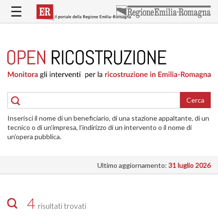
Salta
☰
al
contenuto
principale
HOME
RICOSTRUZIONE
PUBBLICA
RICOSTRUZIONE
DELLE
Cerca
ABITAZIONI
Inserisci il nome di un beneficiario, di una stazione appaltante, di un
RICOSTRUZIONE
tecnico o di un’impresa, l’indirizzo di un intervento o il nome di
ATTIVITÀ
un’opera pubblica.
PRODUTTIVE
Ultimo aggiornamento:
31 luglio 2026
ALTRI
INTERVENTI
DOVE
4
risultati trovati
SI
INTERVIENE