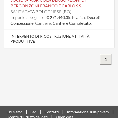
BERGONZONI FRANCO E CARLO S.S.
SANT'AGATA BOLOGNESE (BO).
Importo assegnato:
€ 271.440,35
. Pratica:
Decreti
Concessione
. Cantiere:
Cantiere Completato
.
INTERVENTO DI RICOSTRUZIONE ATTIVITÀ
PRODUTTIVE
1
Chi siamo
|
Faq
|
Contatti
|
Informazione sulla privacy
|
Licenze di utilizzo dei dati
|
Open data