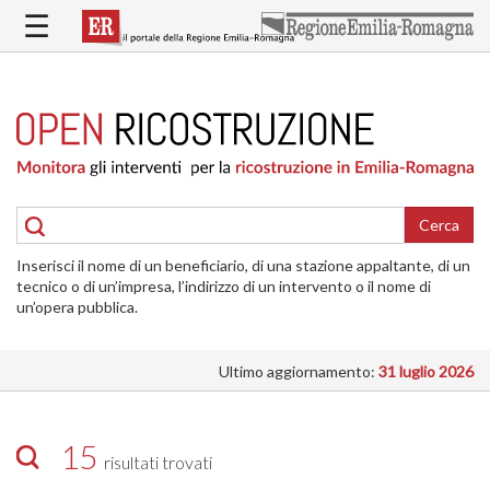
Salta
☰
al
contenuto
principale
HOME
RICOSTRUZIONE
PUBBLICA
RICOSTRUZIONE
DELLE
Cerca
ABITAZIONI
Inserisci il nome di un beneficiario, di una stazione appaltante, di un
RICOSTRUZIONE
tecnico o di un’impresa, l’indirizzo di un intervento o il nome di
ATTIVITÀ
un’opera pubblica.
PRODUTTIVE
Ultimo aggiornamento:
31 luglio 2026
ALTRI
INTERVENTI
DOVE
15
risultati trovati
SI
INTERVIENE