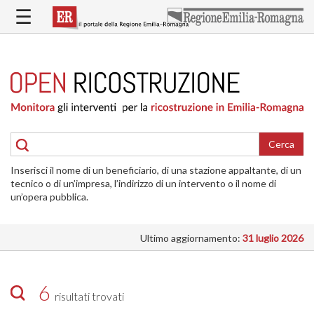
Salta
☰
al
contenuto
principale
HOME
RICOSTRUZIONE
PUBBLICA
RICOSTRUZIONE
DELLE
Cerca
ABITAZIONI
Inserisci il nome di un beneficiario, di una stazione appaltante, di un
RICOSTRUZIONE
tecnico o di un’impresa, l’indirizzo di un intervento o il nome di
ATTIVITÀ
un’opera pubblica.
PRODUTTIVE
Ultimo aggiornamento:
31 luglio 2026
ALTRI
INTERVENTI
DOVE
6
risultati trovati
SI
INTERVIENE