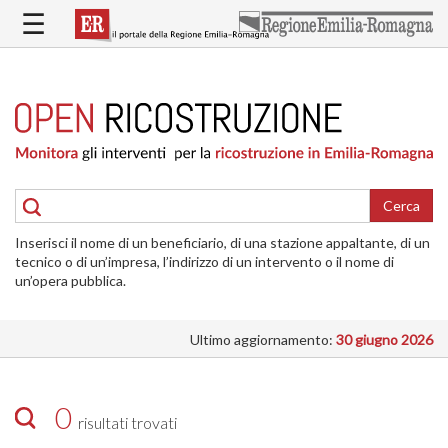
Salta
☰
al
contenuto
principale
HOME
RICOSTRUZIONE
PUBBLICA
RICOSTRUZIONE
DELLE
Cerca
ABITAZIONI
Inserisci il nome di un beneficiario, di una stazione appaltante, di un
RICOSTRUZIONE
tecnico o di un’impresa, l’indirizzo di un intervento o il nome di
ATTIVITÀ
un’opera pubblica.
PRODUTTIVE
Ultimo aggiornamento:
30 giugno 2026
ALTRI
INTERVENTI
DOVE
0
risultati trovati
SI
INTERVIENE