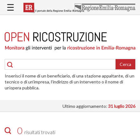
Salta
☰
al
contenuto
principale
HOME
RICOSTRUZIONE
PUBBLICA
RICOSTRUZIONE
DELLE
Cerca
ABITAZIONI
Inserisci il nome di un beneficiario, di una stazione appaltante, di un
RICOSTRUZIONE
tecnico o di un’impresa, l’indirizzo di un intervento o il nome di
ATTIVITÀ
un’opera pubblica.
PRODUTTIVE
Ultimo aggiornamento:
31 luglio 2026
ALTRI
INTERVENTI
DOVE
0
risultati trovati
SI
INTERVIENE