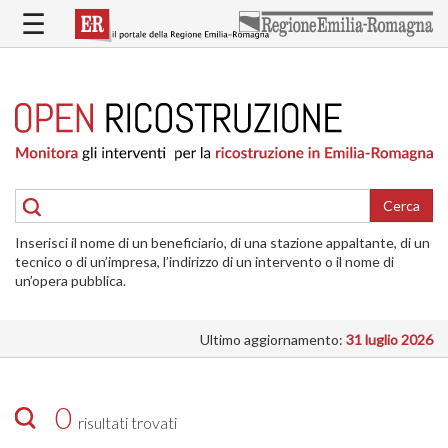
Salta
☰
al
contenuto
principale
HOME
RICOSTRUZIONE
PUBBLICA
RICOSTRUZIONE
DELLE
Cerca
ABITAZIONI
Inserisci il nome di un beneficiario, di una stazione appaltante, di un
RICOSTRUZIONE
tecnico o di un’impresa, l’indirizzo di un intervento o il nome di
ATTIVITÀ
un’opera pubblica.
PRODUTTIVE
Ultimo aggiornamento:
31 luglio 2026
ALTRI
INTERVENTI
DOVE
0
risultati trovati
SI
INTERVIENE