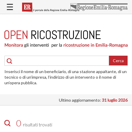
Salta
☰
al
contenuto
principale
HOME
RICOSTRUZIONE
PUBBLICA
RICOSTRUZIONE
DELLE
Cerca
ABITAZIONI
Inserisci il nome di un beneficiario, di una stazione appaltante, di un
RICOSTRUZIONE
tecnico o di un’impresa, l’indirizzo di un intervento o il nome di
ATTIVITÀ
un’opera pubblica.
PRODUTTIVE
Ultimo aggiornamento:
31 luglio 2026
ALTRI
INTERVENTI
DOVE
0
risultati trovati
SI
INTERVIENE