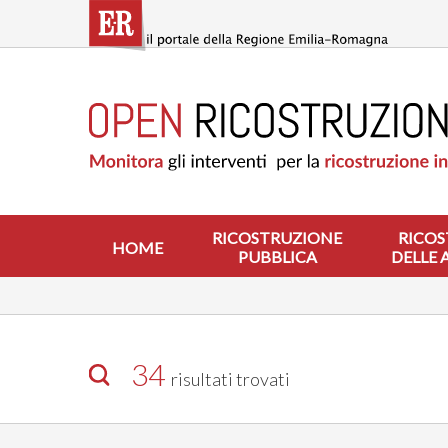
Salta
al
contenuto
principale
HOME
RICOSTRUZIONE
PUBBLICA
RICOSTRUZIONE
DELLE
ABITAZIONI
RICOSTRUZIONE
RICOS
HOME
PUBBLICA
DELLE 
RICOSTRUZIONE
ATTIVITÀ
PRODUTTIVE
ALTRI
INTERVENTI
34
risultati trovati
DOVE
SI
INTERVIENE