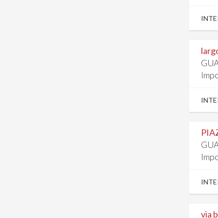
INTE
larg
GUA
Impo
INTE
PIA
GUA
Impo
INTE
via 