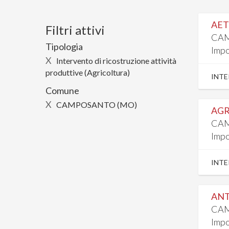
AET 
Filtri attivi
CAM
Tipologia
Impo
X
Intervento di ricostruzione attività
produttive (Agricoltura)
INTE
Comune
X
CAMPOSANTO (MO)
AGR
CAM
Impo
INTE
ANT
CAM
Impo